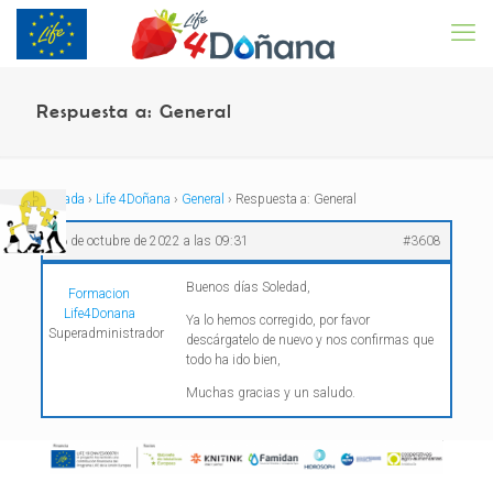
Respuesta a: General
Portada
›
Life 4Doñana
›
General
›
Respuesta a: General
26 de octubre de 2022 a las 09:31
#3608
Buenos días Soledad,
Formacion
Life4Donana
Ya lo hemos corregido, por favor
Superadministrador
descárgatelo de nuevo y nos confirmas que
todo ha ido bien,
Muchas gracias y un saludo.