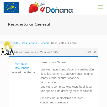
Respuesta a: General
Portada
›
Life 4Doñana
›
General
›
Respuesta a: General
30 de septiembre de 2022 a las 10:09
#3550
Buenos días Gabriel.
Formacion
Life4Donana
Una vez hayas completado la visualización
Superadministrador
de todos los temas, videos y cuestionarios,
debes rellenar el cuestionario de
satisfacción.
Una vez lo complete le parecerá habilitada
una opción para descargarse el certificado.
Si tienes algún problema por favor
contáctanos de nuevo.